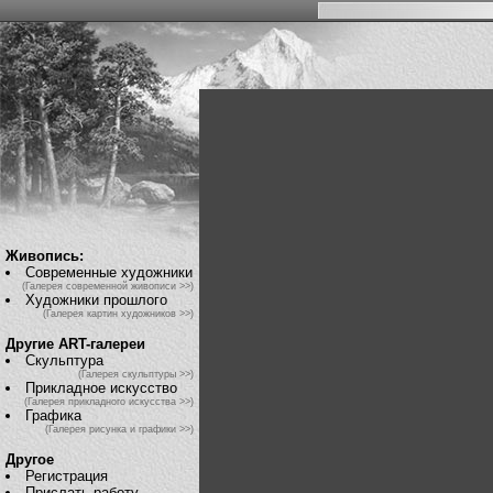
Живопись:
Современные художники
(Галерея современной живописи >>)
Художники прошлого
(Галерея картин художников >>)
Другие ART-галереи
Скульптура
(Галерея скульптуры >>)
Прикладное искусство
(Галерея прикладного искусства >>)
Графика
(Галерея рисунка и графики >>)
Другое
Регистрация
Прислать работу