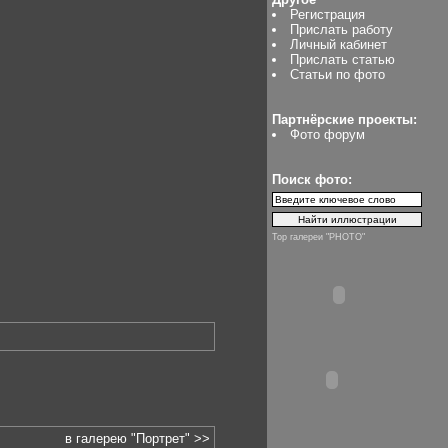
Регистрация
Прислать работу
Личный кабинет
Прислать статью
Статьи по фото
Партнёрские проекты:
Фото форум
Поиск фото:
Top галереи "PHOTO"
в галерею "Портрет" >>