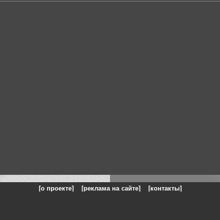
[о проекте]
[реклама на сайте]
[контакты]
: на сайте представлены галереи картин и фотографий художников и п
одели, реклама, панорамы, чёрно белое фото, море, фэнтази, натюрморт,