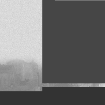
Искусство, живопись и фото
Жанры: Пейзаж, портрет, ню, природа, м