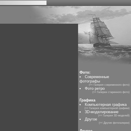
Фото:
Современные
фотографы
(<< Галерея современного фото)
Фото ретро
(<< Галереи старинного фото)
Графика
Компьютерная графика
(<< Галерея компьютерной графики)
3D-моделирование
(<< Галерея 3D-моделей)
Другое
(<< Другие фотогалереи)
Другое