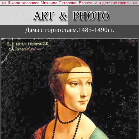
>> Школа живописи Михаила Сатарова! Взрослые и детские группы >>
Дама с горностаем.1485-1490гг.