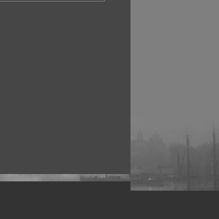
рофессиональных фотографов.
 макро, авто, гламур, фото свадеб и др.