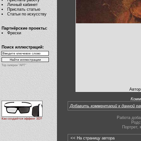
Личный кабинет
Прислать статью
Статьи по искусству
Партнёрские проекты:
Фрески
Поиск иллюстраций:
Top галереи "АРТ"
Автор
Комм
Добавить комментарий к данной р
Работа доба
Как создаётся эффект 3D?
Родс
Портрет
,
<< На страницу автора