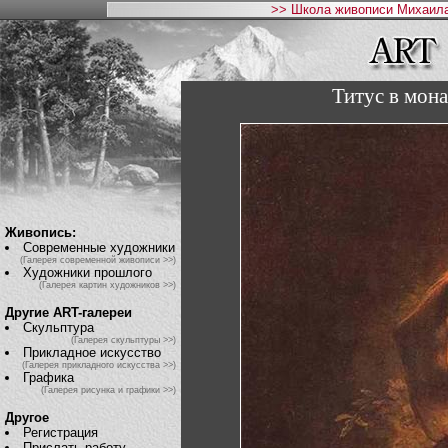
>> Школа живописи Михаила
Титус в мона
Живопись:
Современные художники
(Галерея современной живописи >>)
Художники прошлого
(Галерея картин художников >>)
Другие ART-галереи
Скульптура
(Галерея скульптуры >>)
Прикладное искусство
(Галерея прикладного искусства >>)
Графика
(Галерея рисунка и графики >>)
Другое
Регистрация
Прислать работу