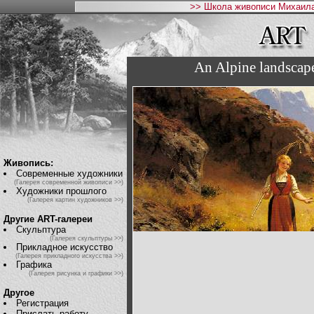
>> Школа живописи Михаила
An Alpine landscape
Живопись:
Современные художники
(Галерея современной живописи >>)
Художники прошлого
(Галерея картин художников >>)
Другие ART-галереи
Скульптура
(Галерея скульптуры >>)
Прикладное искусство
(Галерея прикладного искусства >>)
Графика
(Галерея рисунка и графики >>)
Другое
Регистрация
Прислать работу