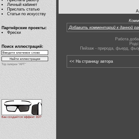
Личный кабинет
Прислать статью
А
Статьи по искусству
Комм
Добавить комментарий к данной р
Партнёрские проекты:
Фрески
Работа доба
Родс
Поиск иллюстраций:
Пейзаж - природа
,
фьерд
,
фьо
<< На страницу автора
Top галереи "АРТ"
Как создаётся эффект 3D?