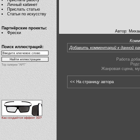
Личный кабинет
Прислать статью
Статьи по искусству
Партнёрские проекты:
Автор: Миха
Фрески
Комм
Поиск иллюстраций:
Добавить комментарий к данной р
Работа доба
Родс
Top галереи "АРТ"
Жанровая сцена
,
му
<< На страницу автора
Как создаётся эффект 3D?