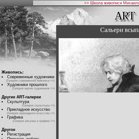
>> Школа живописи Михаила
Сальери всыпа
Живопись:
Современные художники
(Галерея современной живописи >>)
Художники прошлого
(Галерея картин художников >>)
Другие ART-галереи
Скульптура
(Галерея скульптуры >>)
Прикладное искусство
(Галерея прикладного искусства >>)
Графика
(Галерея рисунка и графики >>)
Другое
Регистрация
Прислать работу