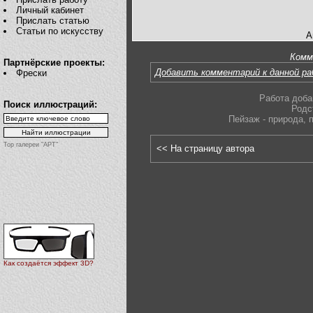
Личный кабинет
Прислать статью
Статьи по искусству
А
Комм
Партнёрские проекты:
Добавить комментарий к данной р
Фрески
Работа доба
Поиск иллюстраций:
Родс
Пейзаж - природа
,
Top галереи "АРТ"
<< На страницу автора
Как создаётся эффект 3D?