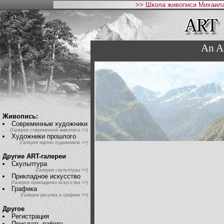
>> Школа живописи Михаила
An A
Живопись:
Современные художники
(Галерея современной живописи >>)
Художники прошлого
(Галерея картин художников >>)
Другие ART-галереи
Скульптура
(Галерея скульптуры >>)
Прикладное искусство
(Галерея прикладного искусства >>)
Графика
(Галерея рисунка и графики >>)
Другое
Регистрация
Прислать работу