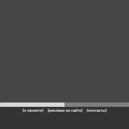
[о проекте]
[реклама на сайте]
[контакты]
: на сайте представлены галереи картин и фотографий художников и п
одели, реклама, панорамы, чёрно белое фото, море, фэнтази, натюрморт,