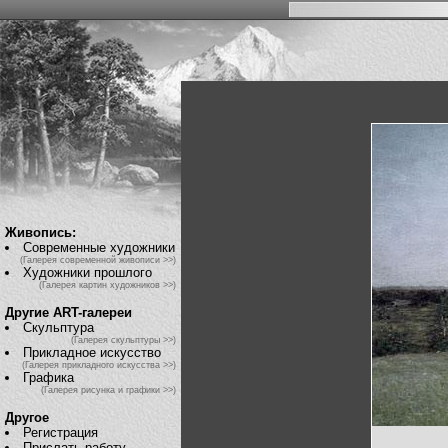
Живопись:
Современные художники
(Галерея современной живописи >>)
Художники прошлого
(Галерея картин художников >>)
Другие ART-галереи
Скульптура
(Галерея скульптуры >>)
Прикладное искусство
(Галерея прикладного искусства >>)
Графика
(Галерея рисунка и графики >>)
Другое
Регистрация
Прислать работу