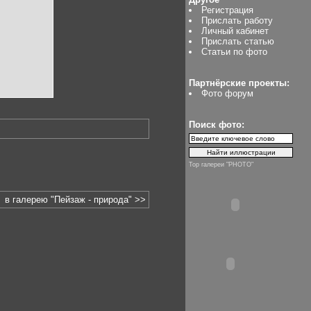
Регистрация
Прислать работу
Личный кабинет
Прислать статью
Статьи по фото
Партнёрские проекты:
Фото форум
Поиск фото:
Top галереи "PHOTO"
в галерею "Пейзаж - природа" >>