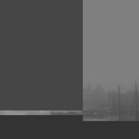
рофессиональных фотографов.
 макро, авто, гламур, фото свадеб и др.