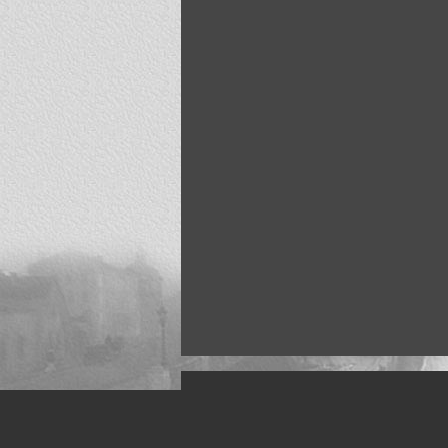
Искусство, живопись и фото
Жанры: Пейзаж, портрет, ню, природа, м