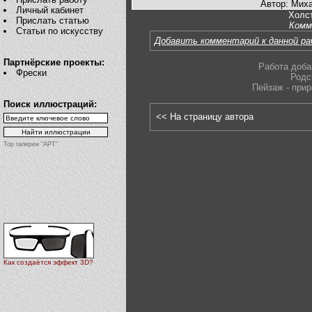
Автор: Мих
Личный кабинет
Холст
Прислать статью
Комм
Статьи по искусству
Добавить комментарий к данной р
Партнёрские проекты:
Работа доба
Фрески
Родс
Пейзаж - при
Поиск иллюстраций:
<< На страницу автора
Top галереи "АРТ"
Как создаётся эффект 3D?