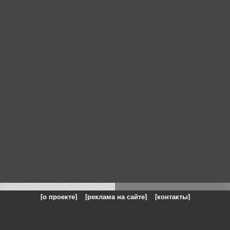
[о проекте]
[реклама на сайте]
[контакты]
: на сайте представлены галереи картин и фотографий художников и п
одели, реклама, панорамы, чёрно белое фото, море, фэнтази, натюрморт,