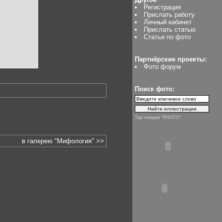
Регистрация
Прислать работу
Личный кабинет
Прислать статью
Статьи по фото
Партнёрские проекты:
Фото форум
Поиск фото:
Top галереи "PHOTO"
в галерею "Мифология" >>