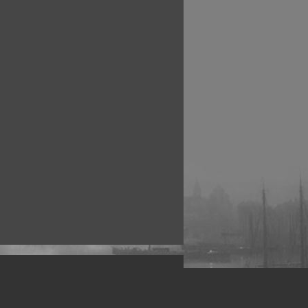
рофессиональных фотографов.
 макро, авто, гламур, фото свадеб и др.