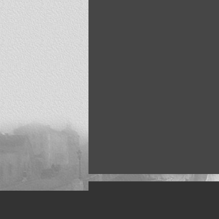
Искусство, живопись и фото
Жанры: Пейзаж, портрет, ню, природа, м