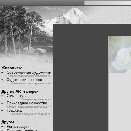
Живопись:
Современные художники
(Галерея современной живописи >>)
Художники прошлого
(Галерея картин художников >>)
Другие ART-галереи
Скульптура
(Галерея скульптуры >>)
Прикладное искусство
(Галерея прикладного искусства >>)
Графика
(Галерея рисунка и графики >>)
Другое
Регистрация
Прислать работу