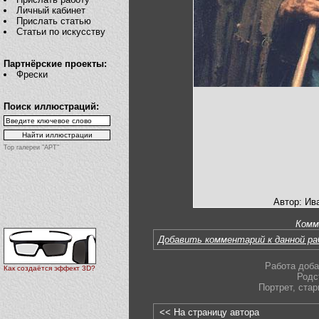
Личный кабинет
Прислать статью
Статьи по искусству
Партнёрские проекты:
Фрески
Поиск иллюстраций:
Top галереи "АРТ"
Автор: Ив
Комм
Добавить комментарий к данной р
Работа доба
Как создаётся эффект 3D?
Родс
Портрет
,
стар
<< На страницу автора