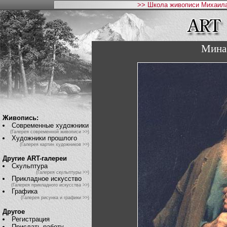
>> Школа живописи Михаила
Мина
Живопись:
Современные художники
(Галерея современной живописи >>)
Художники прошлого
(Галерея картин художников >>)
Другие ART-галереи
Скульптура
(Галерея скульптуры >>)
Прикладное искусство
(Галерея прикладного искусства >>)
Графика
(Галерея рисунка и графики >>)
Другое
Регистрация
Прислать работу