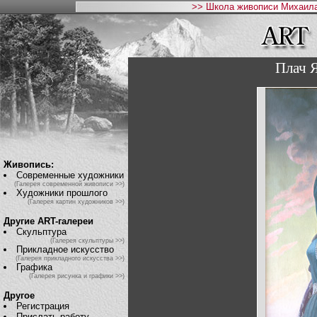
>> Школа живописи Михаила
Плач 
Живопись:
Современные художники
(Галерея современной живописи >>)
Художники прошлого
(Галерея картин художников >>)
Другие ART-галереи
Скульптура
(Галерея скульптуры >>)
Прикладное искусство
(Галерея прикладного искусства >>)
Графика
(Галерея рисунка и графики >>)
Другое
Регистрация
Прислать работу