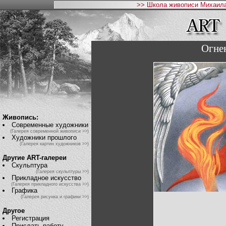
>> Школа живописи Михаила
Огне
Живопись:
Современные художники
(Галерея современной живописи >>)
Художники прошлого
(Галерея картин художников >>)
Другие ART-галереи
Скульптура
(Галерея скульптуры >>)
Прикладное искусство
(Галерея прикладного искусства >>)
Графика
(Галерея рисунка и графики >>)
Другое
Регистрация
Прислать работу