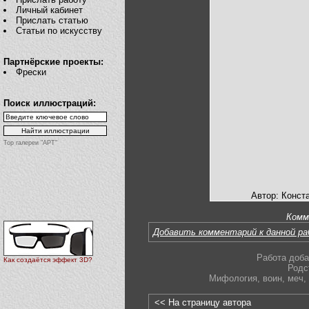
Личный кабинет
Прислать статью
Статьи по искусству
Партнёрские проекты:
Фрески
Поиск иллюстраций:
Top галереи "АРТ"
Автор: Конст
Комм
Добавить комментарий к данной р
Работа доба
Как создаётся эффект 3D?
Родс
Мифология
,
воин
,
меч
,
<< На страницу автора