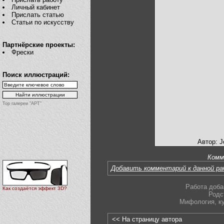
Личный кабинет
Прислать статью
Статьи по искусству
Партнёрские проекты:
Фрески
Поиск иллюстраций:
Top галереи "АРТ"
Автор: J
Комм
Добавить комментарий к данной р
Работа доба
Как создаётся эффект 3D?
Родс
Мифология
,
к
<< На страницу автора