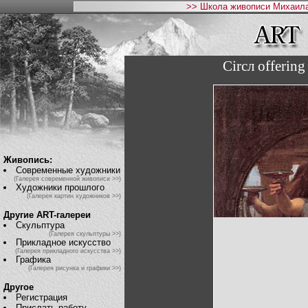
>> Школа живописи Михаила
Circл offering
Живопись:
Современные художники
(Галерея современной живописи >>)
Художники прошлого
(Галерея картин художников >>)
Другие ART-галереи
Скульптура
(Галерея скульптуры >>)
Прикладное искусство
(Галерея прикладного искусства >>)
Графика
(Галерея рисунка и графики >>)
Другое
Регистрация
Прислать работу