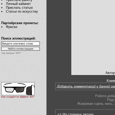
Личный кабинет
Прислать статью
Статьи по искусству
Партнёрские проекты:
Фрески
Поиск иллюстраций:
Top галереи "АРТ"
Автор
Комм
Добавить комментарий к данной р
Работа доба
Как создаётся эффект 3D?
Родс
Жанровая сцена
,
мать
,
<< На страницу автора