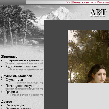
>> Школа живописи Михаила
Живопись:
Современные художники
(Галерея современной живописи >>)
Художники прошлого
(Галерея картин художников >>)
Другие ART-галереи
Скульптура
(Галерея скульптуры >>)
Прикладное искусство
(Галерея прикладного искусства >>)
Графика
(Галерея рисунка и графики >>)
Другое
Регистрация
Прислать работу