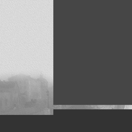
Искусство, живопись и фото
Жанры: Пейзаж, портрет, ню, природа, м