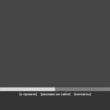
[о проекте]
[реклама на сайте]
[контакты]
: на сайте представлены галереи картин и фотографий художников и п
одели, реклама, панорамы, чёрно белое фото, море, фэнтази, натюрморт,