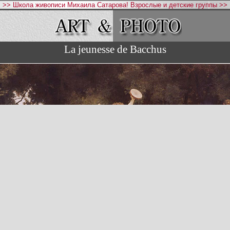
>> Школа живописи Михаила Сатарова! Взрослые и детские группы >>
La jeunesse de Bacchus