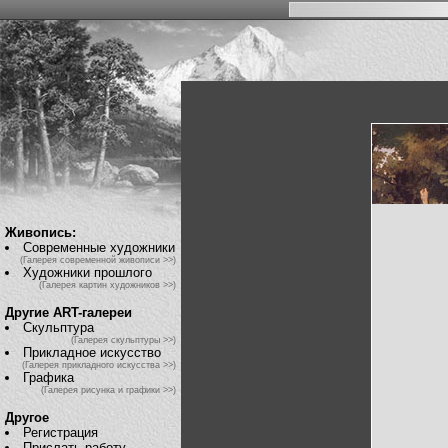
Живопись:
Современные художники
(Галерея современной живописи >>)
Художники прошлого
(Галерея картин художников >>)
Другие ART-галереи
Скульптура
(Галерея скульптуры >>)
Прикладное искусство
(Галерея прикладного искусства >>)
Графика
(Галерея рисунка и графики >>)
Другое
Регистрация
Прислать работу