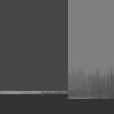
рофессиональных фотографов.
 макро, авто, гламур, фото свадеб и др.