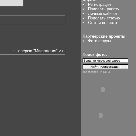
Регистрация
Прислать работу
Личный кабинет
Прислать статью
Статьи по фото
Партнёрские проекты:
Фото форум
в галерею "Мифология" >>
Поиск фото:
Top галереи "PHOTO"