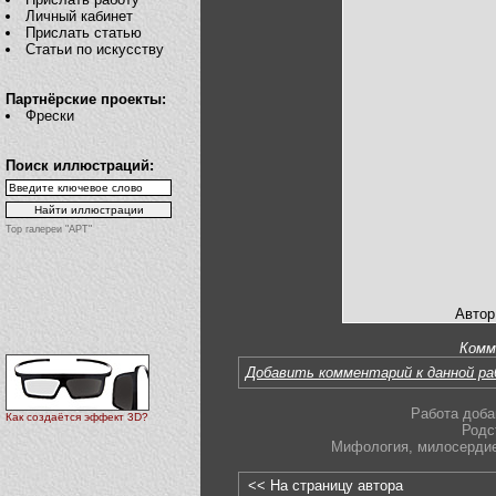
Личный кабинет
Прислать статью
Статьи по искусству
Партнёрские проекты:
Фрески
Поиск иллюстраций:
Top галереи "АРТ"
Автор
Комм
Добавить комментарий к данной р
Работа доба
Как создаётся эффект 3D?
Родс
Мифология
,
милосерди
<< На страницу автора