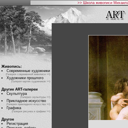
>> Школа живописи Михаила
Живопись:
Современные художники
(Галерея современной живописи >>)
Художники прошлого
(Галерея картин художников >>)
Другие ART-галереи
Скульптура
(Галерея скульптуры >>)
Прикладное искусство
(Галерея прикладного искусства >>)
Графика
(Галерея рисунка и графики >>)
Другое
Регистрация
Прислать работу