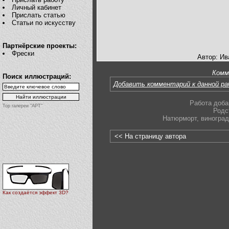
Личный кабинет
Прислать статью
Статьи по искусству
Партнёрские проекты:
Фрески
Автор: И
Комм
Поиск иллюстраций:
Добавить комментарий к данной р
Работа доба
Top галереи "АРТ"
Родс
Натюрморт
,
виноград
<< На страницу автора
Как создаётся эффект 3D?