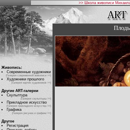
>> Школа живописи Михаила
Плоды
Живопись:
Современные художники
(Галерея современной живописи >>)
Художники прошлого
(Галерея картин художников >>)
Другие ART-галереи
Скульптура
(Галерея скульптуры >>)
Прикладное искусство
(Галерея прикладного искусства >>)
Графика
(Галерея рисунка и графики >>)
Другое
Регистрация
Прислать работу