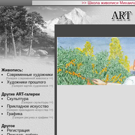
>> Школа живописи Михаила
Живопись:
Современные художники
(Галерея современной живописи >>)
Художники прошлого
(Галерея картин художников >>)
Другие ART-галереи
Скульптура
(Галерея скульптуры >>)
Прикладное искусство
(Галерея прикладного искусства >>)
Графика
(Галерея рисунка и графики >>)
Другое
Регистрация
Прислать работу