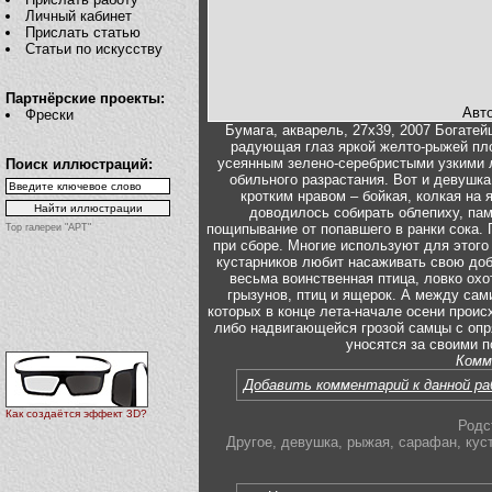
Личный кабинет
Прислать статью
Статьи по искусству
Партнёрские проекты:
Авт
Фрески
Бумага, акварель, 27х39, 2007 Богате
радующая глаз яркой желто-рыжей пл
усеянным зелено-серебристыми узкими 
Поиск иллюстраций:
обильного разрастания. Вот и девушк
кротким нравом – бойкая, колкая на 
доводилось собирать облепиху, па
пощипывание от попавшего в ранки сока. 
Top галереи "АРТ"
при сборе. Многие используют для этог
кустарников любит насаживать свою добы
весьма воинственная птица, ловко охо
грызунов, птиц и ящерок. А между сам
которых в конце лета-начале осени проис
либо надвигающейся грозой самцы с оп
уносятся за своими п
Комм
Добавить комментарий к данной р
Как создаётся эффект 3D?
Родс
Другое
,
девушка
,
рыжая
,
сарафан
,
кус