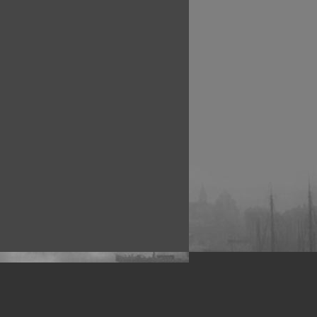
рофессиональных фотографов.
 макро, авто, гламур, фото свадеб и др.