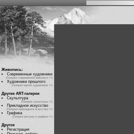
Живопись:
Современные художники
(Галерея современной живописи >>)
Художники прошлого
(Галерея картин художников >>)
Другие ART-галереи
Скульптура
(Галерея скульптуры >>)
Прикладное искусство
(Галерея прикладного искусства >>)
Графика
(Галерея рисунка и графики >>)
Другое
Регистрация
Прислать работу