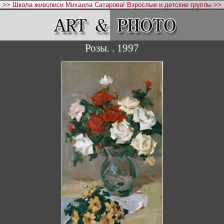
>> Школа живописи Михаила Сатарова! Взрослые и детские группы >>
Розы. . 1997