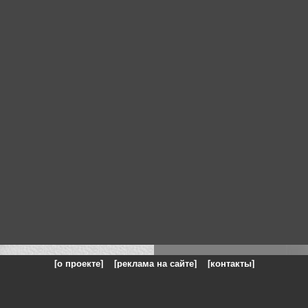
[о проекте]
[реклама на сайте]
[контакты]
: на сайте представлены галереи картин и фотографий художников и п
одели, реклама, панорамы, чёрно белое фото, море, фэнтази, натюрморт,