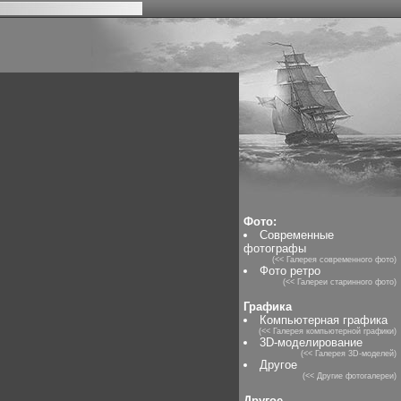
Фото:
Современные
фотографы
(<< Галерея современного фото)
Фото ретро
(<< Галереи старинного фото)
Графика
Компьютерная графика
(<< Галерея компьютерной графики)
3D-моделирование
(<< Галерея 3D-моделей)
Другое
(<< Другие фотогалереи)
Другое