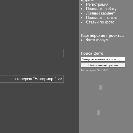
Регистрация
Прислать работу
Личный кабинет
Прислать статью
Статьи по фото
Партнёрские проекты:
Фото форум
Поиск фото:
Top галереи "PHOTO"
в галерею "Натюрморт" >>