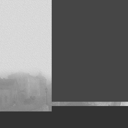
Искусство, живопись и фото
Жанры: Пейзаж, портрет, ню, природа, м