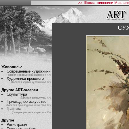
>> Школа живописи Михаила
СУ
Живопись:
Современные художники
(Галерея современной живописи >>)
Художники прошлого
(Галерея картин художников >>)
Другие ART-галереи
Скульптура
(Галерея скульптуры >>)
Прикладное искусство
(Галерея прикладного искусства >>)
Графика
(Галерея рисунка и графики >>)
Другое
Регистрация
Прислать работу