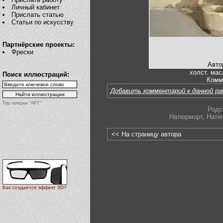
Личный кабинет
Прислать статью
Статьи по искусству
Партнёрские проекты:
Фрески
Авто
холст. ма
Поиск иллюстраций:
Комм
Добавить комментарий к данной р
Top галереи "АРТ"
Родс
Натюрморт
,
Натю
<< На страницу автора
Как создаётся эффект 3D?