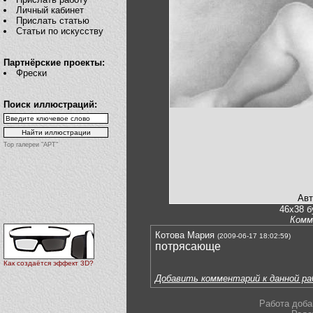
Личный кабинет
Прислать статью
Статьи по искусству
Партнёрские проекты:
Фрески
Поиск иллюстраций:
Top галереи "АРТ"
Авт
46x38 б
Комм
Котова Мария
(2009-06-17 18:02:59)
потрясающе
Как создаётся эффект 3D?
Добавить комментарий к данной р
Работа доба