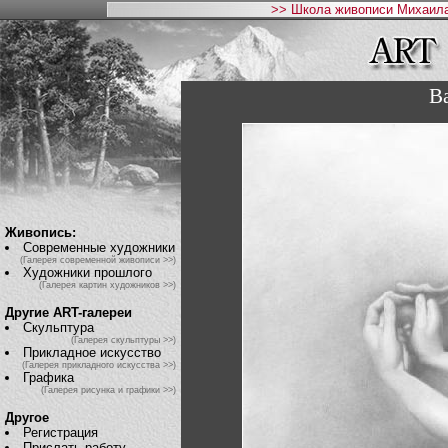
>> Школа живописи Михаила
Ba
Живопись:
Современные художники
(Галерея современной живописи >>)
Художники прошлого
(Галерея картин художников >>)
Другие ART-галереи
Скульптура
(Галерея скульптуры >>)
Прикладное искусство
(Галерея прикладного искусства >>)
Графика
(Галерея рисунка и графики >>)
Другое
Регистрация
Прислать работу