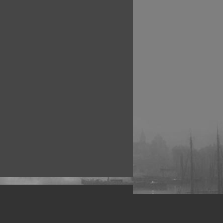
рофессиональных фотографов.
 макро, авто, гламур, фото свадеб и др.