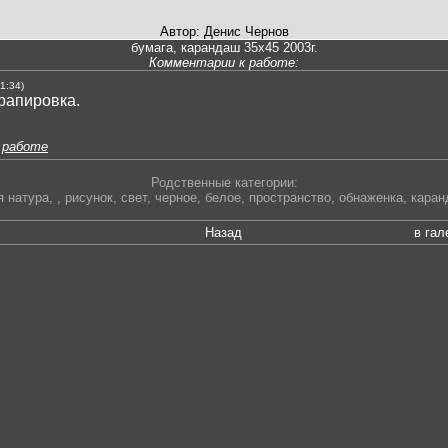
Автор: Денис Чернов
бумага, карандаш 35x45 2003г.
Комментарии к работе:
1:34)
рапировка.
 работе
Родственные категории:
я натура
,
,
рисунок
,
свет
,
черное
,
белое
,
пространство
,
обнаженка
,
каран
Назад
в гал