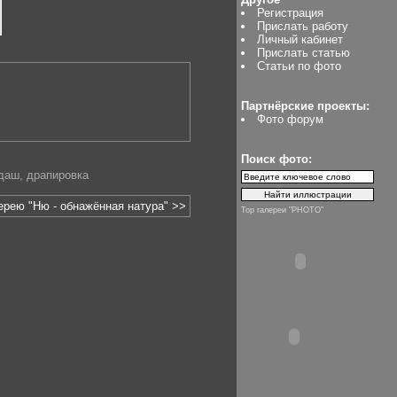
Регистрация
Прислать работу
Личный кабинет
Прислать статью
Статьи по фото
Партнёрские проекты:
Фото форум
Поиск фото:
даш
,
драпировка
ерею "Ню - обнажённая натура" >>
Top галереи "PHOTO"