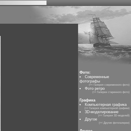
Фото:
Современные
фотографы
(<< Галерея современного фото)
Фото ретро
(<< Галереи старинного фото)
Графика
Компьютерная графика
(<< Галерея компьютерной графики)
3D-моделирование
(<< Галерея 3D-моделей)
Другое
(<< Другие фотогалереи)
Другое