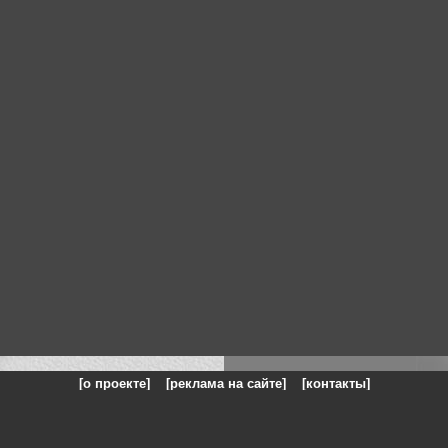
[о проекте]
[реклама на сайте]
[контакты]
: на сайте представлены галереи картин и фотографий художников и п
одели, реклама, панорамы, чёрно белое фото, море, фэнтази, натюрморт,