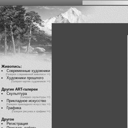
Живопись:
Современные художники
(Галерея современной живописи >>)
Художники прошлого
(Галерея картин художников >>)
Другие ART-галереи
Скульптура
(Галерея скульптуры >>)
Прикладное искусство
(Галерея прикладного искусства >>)
Графика
(Галерея рисунка и графики >>)
Другое
Регистрация
Прислать работу