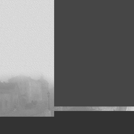
Искусство, живопись и фото
Жанры: Пейзаж, портрет, ню, природа, м