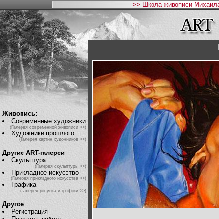
>> Школа живописи Михаила
Живопись:
Современные художники
(Галерея современной живописи >>)
Художники прошлого
(Галерея картин художников >>)
Другие ART-галереи
Скульптура
(Галерея скульптуры >>)
Прикладное искусство
(Галерея прикладного искусства >>)
Графика
(Галерея рисунка и графики >>)
Другое
Регистрация
Прислать работу