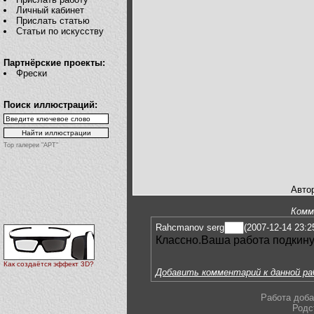
Личный кабинет
Прислать статью
Статьи по искусству
Партнёрские проекты:
Фрески
Поиск иллюстраций:
Top галереи "АРТ"
Авто
Комм
Rahcmanov serg
(2007-12-14 23:2
Классно.Ваша работа подкин
Как создаётся эффект 3D?
Добавить комментарий к данной р
Работа доба
Родс