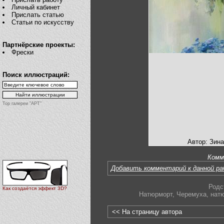
Личный кабинет
Прислать статью
Статьи по искусству
Партнёрские проекты:
Фрески
Поиск иллюстраций:
Top галереи "АРТ"
Автор: Зин
Комм
Добавить комментарий к данной р
Родс
Как создаётся эффект 3D?
Натюрморт
,
Черемуха
,
нат
<< На страницу автора