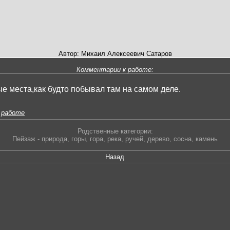
Автор: Михаил Алексеевич Сатаров
Комментарии к работе:
е места,как будто побывал там на самом деле.
 работе
Родственные категории:
Пейзаж - природа
,
горы
,
гора
,
река
,
ручей
,
дерево
,
сосна
,
камень
Назад