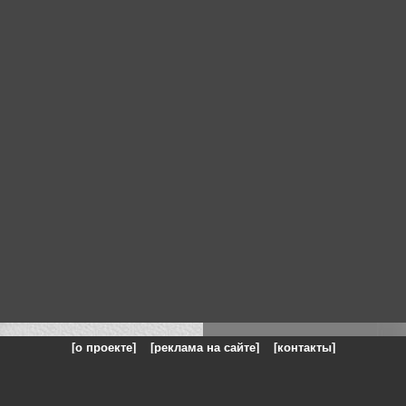
[о проекте]
[реклама на сайте]
[контакты]
: на сайте представлены галереи картин и фотографий художников и п
одели, реклама, панорамы, чёрно белое фото, море, фэнтази, натюрморт,