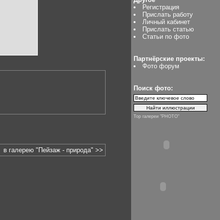
Регистрация
Прислать работу
Личный кабинет
Прислать статью
Статьи по фото
Партнёрские проекты:
Фото форум
Поиск фото:
Top галереи "PHOTO"
в галерею "Пейзаж - природа" >>