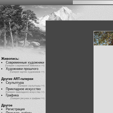
Живопись:
Современные художники
(Галерея современной живописи >>)
Художники прошлого
(Галерея картин художников >>)
Другие ART-галереи
Скульптура
(Галерея скульптуры >>)
Прикладное искусство
(Галерея прикладного искусства >>)
Графика
(Галерея рисунка и графики >>)
Другое
Регистрация
Прислать работу