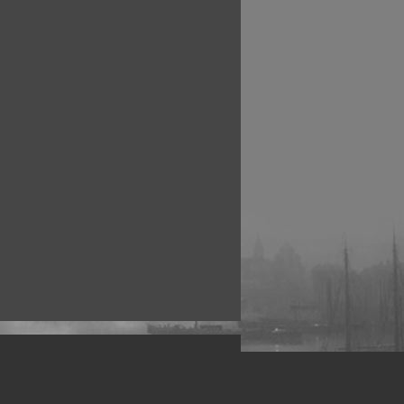
рофессиональных фотографов.
 макро, авто, гламур, фото свадеб и др.