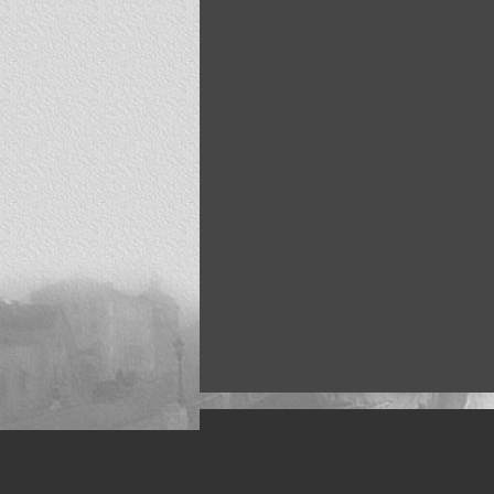
Искусство, живопись и фото
Жанры: Пейзаж, портрет, ню, природа, м