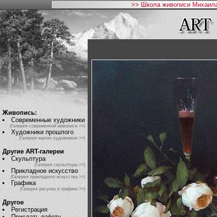
>> Школа живописи Михаила
Живопись:
Современные художники
(Галерея современной живописи >>)
Художники прошлого
(Галерея картин художников >>)
Другие ART-галереи
Скульптура
(Галерея скульптуры >>)
Прикладное искусство
(Галерея прикладного искусства >>)
Графика
(Галерея рисунка и графики >>)
Другое
Регистрация
Прислать работу