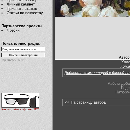
Личный кабинет
Прислать статью
Статьи по искусству
Партнёрские проекты:
Фрески
Поиск иллюстраций:
Автор
Top галереи "АРТ"
Холс
Комм
Добавить комментарий к данной р
Работа доба
Родс
Натюрм
<< На страницу автора
Как создаётся эффект 3D?