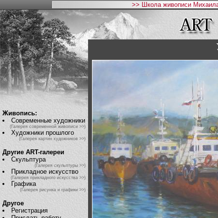
>> Школа живописи Михаила
Живопись:
Современные художники
(Галерея современной живописи >>)
Художники прошлого
(Галерея картин художников >>)
Другие ART-галереи
Скульптура
(Галерея скульптуры >>)
Прикладное искусство
(Галерея прикладного искусства >>)
Графика
(Галерея рисунка и графики >>)
Другое
Регистрация
Прислать работу