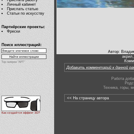
Личный кабинет
Прислать статью
Статьи по искусству
Партнёрские проекты:
Фрески
Поиск иллюстраций:
Автор: Влади
акрил,
Комм
Top галереи "АРТ"
Добавить комментарий к данной р
Работа доба
Родс
Техника
,
горы
,
м
<< На страницу автора
Как создаётся эффект 3D?