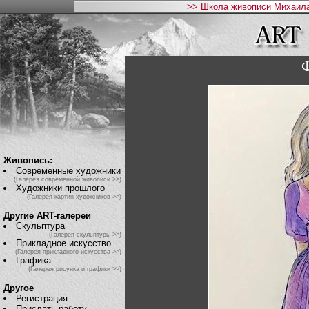
>> Школа живописи Михаила
Ф
Живопись:
Современные художники
(Галерея современной живописи >>)
Художники прошлого
(Галерея картин художников >>)
Другие ART-галереи
Скульптура
(Галерея скульптуры >>)
Прикладное искусство
(Галерея прикладного искусства >>)
Графика
(Галерея рисунка и графики >>)
Другое
Регистрация
Прислать работу