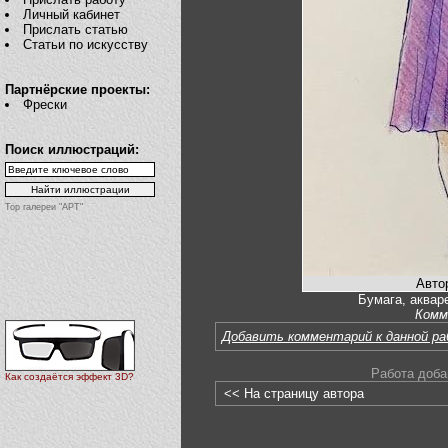
Личный кабинет
Прислать статью
Статьи по искусству
Партнёрские проекты:
Фрески
Поиск иллюстраций:
Top галереи "АРТ"
Авто
Бумага, аквар
Комм
Добавить комментарий к данной р
Работа доба
Как создаётся эффект 3D?
<< На страницу автора