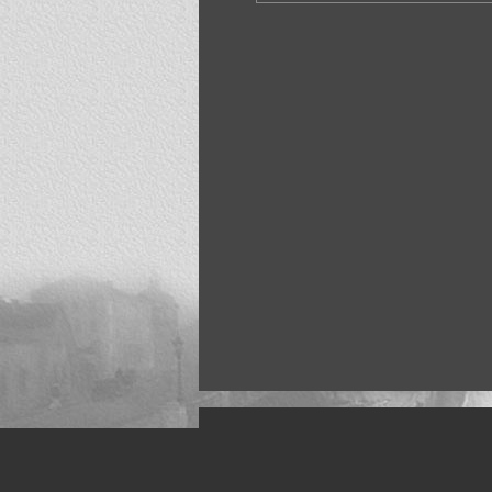
Искусство, живопись и фото
Жанры: Пейзаж, портрет, ню, природа, м