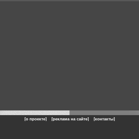
[о проекте]
[реклама на сайте]
[контакты]
: на сайте представлены галереи картин и фотографий художников и п
одели, реклама, панорамы, чёрно белое фото, море, фэнтази, натюрморт,