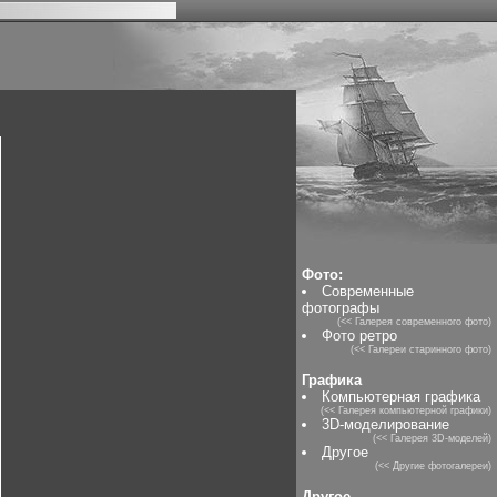
Фото:
Современные
фотографы
(<< Галерея современного фото)
Фото ретро
(<< Галереи старинного фото)
Графика
Компьютерная графика
(<< Галерея компьютерной графики)
3D-моделирование
(<< Галерея 3D-моделей)
Другое
(<< Другие фотогалереи)
Другое