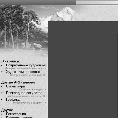
Живопись:
Современные художники
(Галерея современной живописи >>)
Художники прошлого
(Галерея картин художников >>)
Другие ART-галереи
Скульптура
(Галерея скульптуры >>)
Прикладное искусство
(Галерея прикладного искусства >>)
Графика
(Галерея рисунка и графики >>)
Другое
Регистрация
Прислать работу