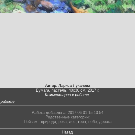
Автор: Лариса Луканева
Бумага, пастель. 40х30 см. 2017 г.
Комментарии к работе:
 работе
Работа добавлена: 2017-06-01 15:10:54
Родственные категории:
Пейзаж - природа
,
река
,
лес
,
гора
,
небо
,
дорога
Назад