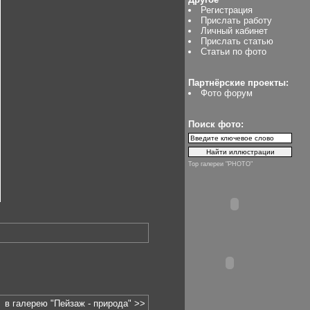
Регистрация
Прислать работу
Личный кабинет
Прислать статью
Статьи по фото
Партнёрские проекты:
Фото форум
Поиск фото:
Top галереи "PHOTO"
в галерею "Пейзаж - природа" >>