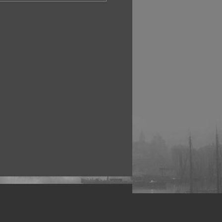
рофессиональных фотографов.
 макро, авто, гламур, фото свадеб и др.