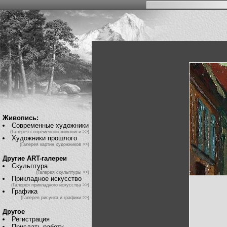
Живопись:
Современные художники
(Галерея современной живописи >>)
Художники прошлого
(Галерея картин художников >>)
Другие ART-галереи
Скульптура
(Галерея скульптуры >>)
Прикладное искусство
(Галерея прикладного искусства >>)
Графика
(Галерея рисунка и графики >>)
Другое
Регистрация
Прислать работу