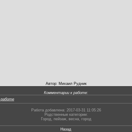
Автор: Михаил Рудник
Комментарии к работе:
 работе
Работа добавлена: 2017-03-31 11:05:26
Родственные категории:
Город
,
пейзаж
,
весна
,
город
Назад