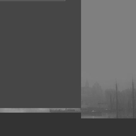
рофессиональных фотографов.
 макро, авто, гламур, фото свадеб и др.