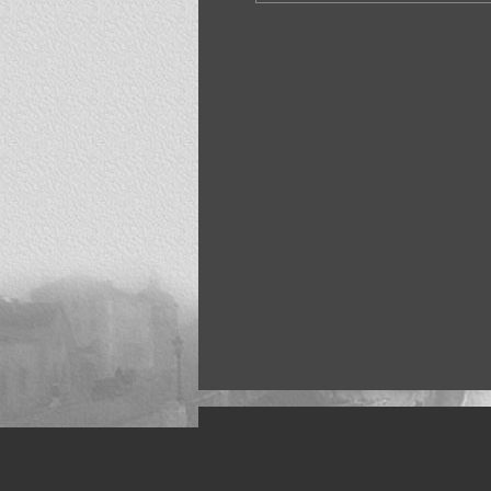
Искусство, живопись и фото
Жанры: Пейзаж, портрет, ню, природа, м