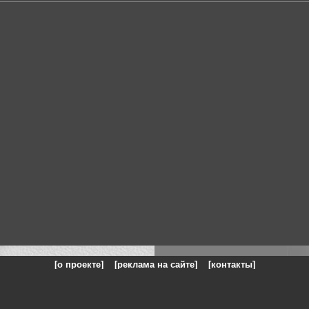
[о проекте]
[реклама на сайте]
[контакты]
: на сайте представлены галереи картин и фотографий художников и п
одели, реклама, панорамы, чёрно белое фото, море, фэнтази, натюрморт,