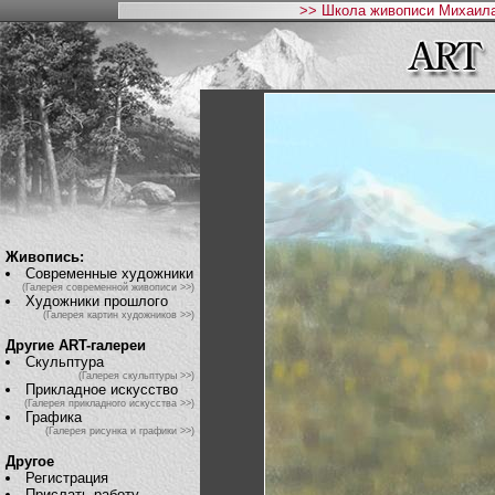
>> Школа живописи Михаила
Живопись:
Современные художники
(Галерея современной живописи >>)
Художники прошлого
(Галерея картин художников >>)
Другие ART-галереи
Скульптура
(Галерея скульптуры >>)
Прикладное искусство
(Галерея прикладного искусства >>)
Графика
(Галерея рисунка и графики >>)
Другое
Регистрация
Прислать работу