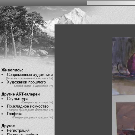
Живопись:
Современные художники
(Галерея современной живописи >>)
Художники прошлого
(Галерея картин художников >>)
Другие ART-галереи
Скульптура
(Галерея скульптуры >>)
Прикладное искусство
(Галерея прикладного искусства >>)
Графика
(Галерея рисунка и графики >>)
Другое
Регистрация
Прислать работу