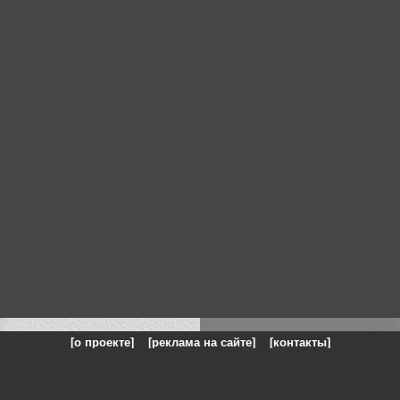
[о проекте]
[реклама на сайте]
[контакты]
: на сайте представлены галереи картин и фотографий художников и п
одели, реклама, панорамы, чёрно белое фото, море, фэнтази, натюрморт,