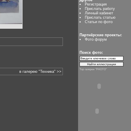
Регистрация
Прислать работу
Личный кабинет
Прислать статью
Статьи по фото
Партнёрские проекты:
Фото форум
Поиск фото:
Top галереи "PHOTO"
в галерею "Техника" >>