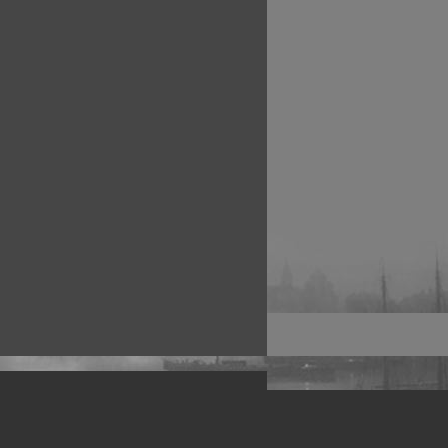
рофессиональных фотографов.
 макро, авто, гламур, фото свадеб и др.