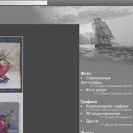
Фото:
Современные
фотографы
(<< Галерея современного фото)
Фото ретро
(<< Галереи старинного фото)
Графика
Компьютерная графика
(<< Галерея компьютерной графики)
3D-моделирование
(<< Галерея 3D-моделей)
Другое
(<< Другие фотогалереи)
Другое