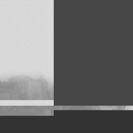
Искусство, живопись и фото
Жанры: Пейзаж, портрет, ню, природа, м