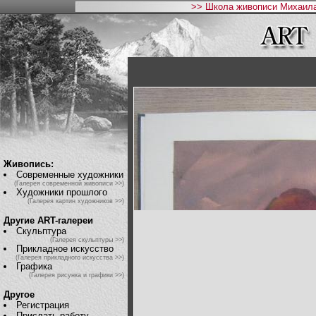
>> Школа живописи Михаила
Живопись:
Современные художники
(Галерея современной живописи >>)
Художники прошлого
(Галерея картин художников >>)
Другие ART-галереи
Скульптура
(Галерея скульптуры >>)
Прикладное искусство
(Галерея прикладного искусства >>)
Графика
(Галерея рисунка и графики >>)
Другое
Регистрация
Прислать работу