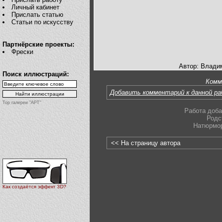
Личный кабинет
Прислать статью
Статьи по искусству
Партнёрские проекты:
Фрески
Автор: Влади
Поиск иллюстраций:
Комм
Добавить комментарий к данной р
Top галереи "АРТ"
Работа доба
Родс
Натюрмо
<< На страницу автора
Как создаётся эффект 3D?