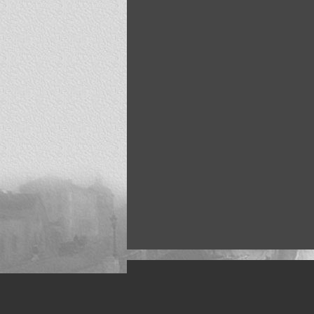
Искусство, живопись и фото
Жанры: Пейзаж, портрет, ню, природа, м