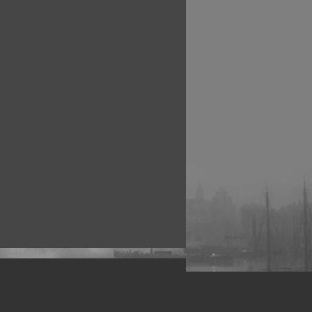
рофессиональных фотографов.
 макро, авто, гламур, фото свадеб и др.