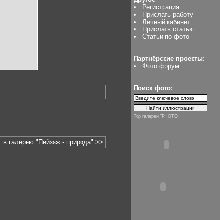
Регистрация
Прислать работу
Личный кабинет
Прислать статью
Статьи по фото
Партнёрские проекты:
Фото форум
Поиск фото:
Top галереи "PHOTO"
в галерею "Пейзаж - природа" >>