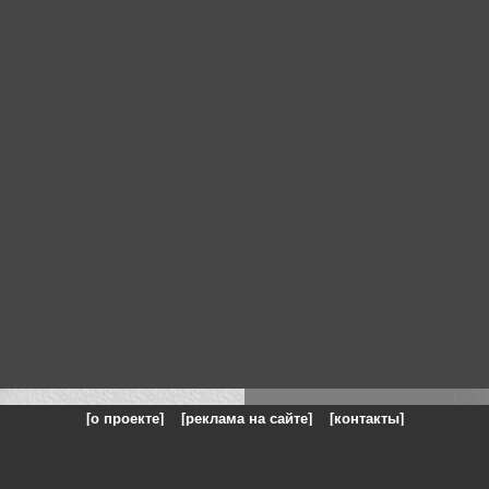
[о проекте]
[реклама на сайте]
[контакты]
: на сайте представлены галереи картин и фотографий художников и п
одели, реклама, панорамы, чёрно белое фото, море, фэнтази, натюрморт,