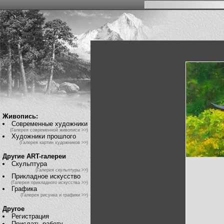
Живопись:
Современные художники
(Галерея современной живописи >>)
Художники прошлого
(Галерея картин художников >>)
Другие ART-галереи
Скульптура
(Галерея скульптуры >>)
Прикладное искусство
(Галерея прикладного искусства >>)
Графика
(Галерея рисунка и графики >>)
Другое
Регистрация
Прислать работу