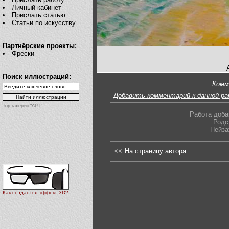
Личный кабинет
Прислать статью
Статьи по искусству
Партнёрские проекты:
Фрески
Поиск иллюстраций:
Комм
Добавить комментарий к данной р
Top галереи "АРТ"
Работа доба
Родс
Пейза
<< На страницу автора
Как создаётся эффект 3D?