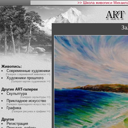
>> Школа живописи Михаила
За
Живопись:
Современные художники
(Галерея современной живописи >>)
Художники прошлого
(Галерея картин художников >>)
Другие ART-галереи
Скульптура
(Галерея скульптуры >>)
Прикладное искусство
(Галерея прикладного искусства >>)
Графика
(Галерея рисунка и графики >>)
Другое
Регистрация
Прислать работу