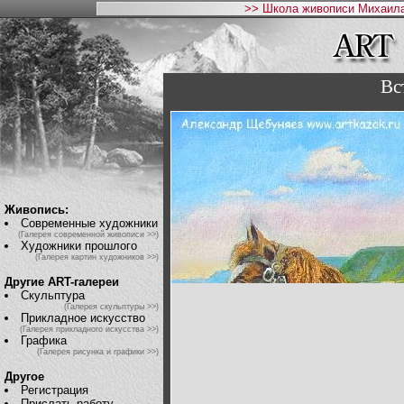
>> Школа живописи Михаила
Вс
Живопись:
Современные художники
(Галерея современной живописи >>)
Художники прошлого
(Галерея картин художников >>)
Другие ART-галереи
Скульптура
(Галерея скульптуры >>)
Прикладное искусство
(Галерея прикладного искусства >>)
Графика
(Галерея рисунка и графики >>)
Другое
Регистрация
Прислать работу