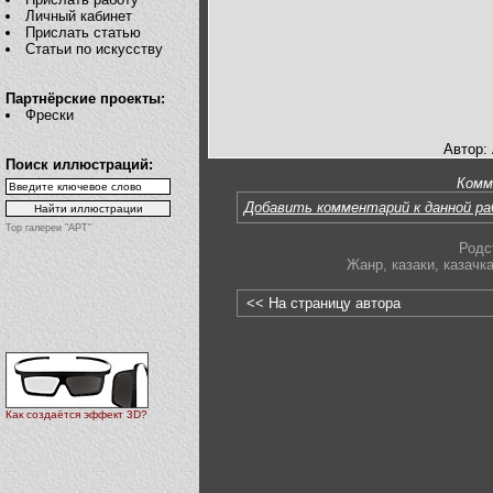
Личный кабинет
Прислать статью
Статьи по искусству
Партнёрские проекты:
Фрески
Автор:
Поиск иллюстраций:
Комм
Добавить комментарий к данной р
Top галереи "АРТ"
Родс
Жанр
,
казаки
,
казачк
<< На страницу автора
Как создаётся эффект 3D?