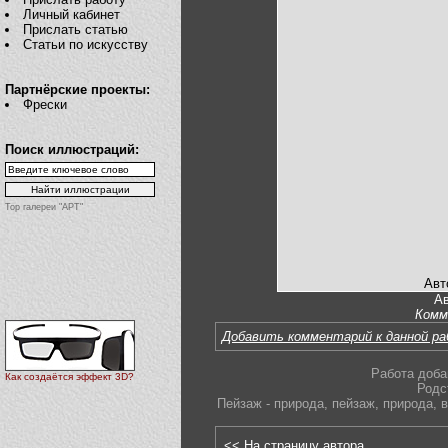
Личный кабинет
Прислать статью
Статьи по искусству
Партнёрские проекты:
Фрески
Поиск иллюстраций:
Top галереи "АРТ"
Авт
Ав
Комм
Добавить комментарий к данной р
Работа доба
Как создаётся эффект 3D?
Родс
Пейзаж - природа
,
пейзаж
,
природа
,
<< На страницу автора