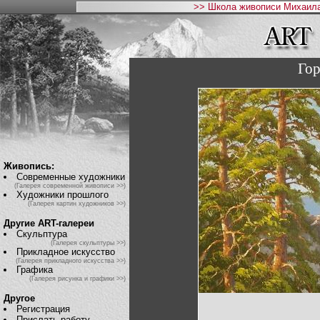
>> Школа живописи Михаила
Го
Живопись:
Современные художники
(Галерея современной живописи >>)
Художники прошлого
(Галерея картин художников >>)
Другие ART-галереи
Скульптура
(Галерея скульптуры >>)
Прикладное искусство
(Галерея прикладного искусства >>)
Графика
(Галерея рисунка и графики >>)
Другое
Регистрация
Прислать работу