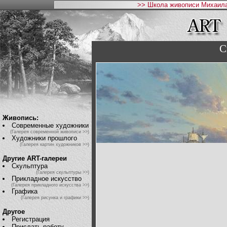
>> Школа живописи Михаила
С
Живопись:
Современные художники
(Галерея современной живописи >>)
Художники прошлого
(Галерея картин художников >>)
Другие ART-галереи
Скульптура
(Галерея скульптуры >>)
Прикладное искусство
(Галерея прикладного искусства >>)
Графика
(Галерея рисунка и графики >>)
Другое
Регистрация
Прислать работу