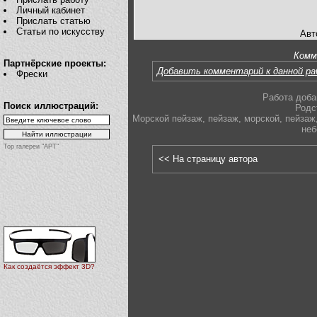
Личный кабинет
Прислать статью
Статьи по искусству
Авт
Комм
Партнёрские проекты:
Добавить комментарий к данной р
Фрески
Работа доба
Поиск иллюстраций:
Родс
Морской пейзаж
,
пейзаж
,
морской
,
пейзаж
неб
Top галереи "АРТ"
<< На страницу автора
Как создаётся эффект 3D?