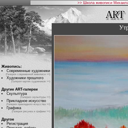
>> Школа живописи Михаила
Ут
Живопись:
Современные художники
(Галерея современной живописи >>)
Художники прошлого
(Галерея картин художников >>)
Другие ART-галереи
Скульптура
(Галерея скульптуры >>)
Прикладное искусство
(Галерея прикладного искусства >>)
Графика
(Галерея рисунка и графики >>)
Другое
Регистрация
Прислать работу