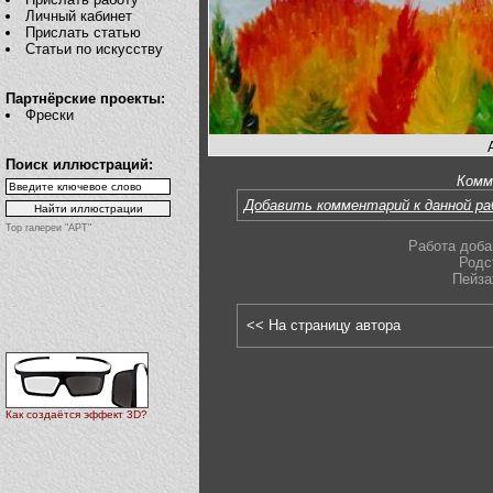
Личный кабинет
Прислать статью
Статьи по искусству
Партнёрские проекты:
Фрески
Поиск иллюстраций:
Комм
Добавить комментарий к данной р
Top галереи "АРТ"
Работа доба
Родс
Пейза
<< На страницу автора
Как создаётся эффект 3D?