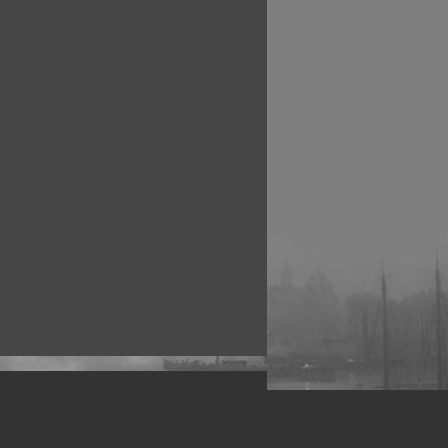
рофессиональных фотографов.
 макро, авто, гламур, фото свадеб и др.