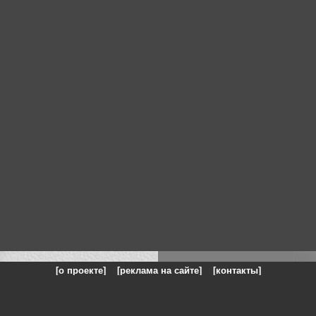
[о проекте]
[реклама на сайте]
[контакты]
: на сайте представлены галереи картин и фотографий художников и п
одели, реклама, панорамы, чёрно белое фото, море, фэнтази, натюрморт,