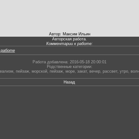
Автор: Максим Ильин
Авторская работа.
Комментарии к работе:
 работе
Работа добавлена: 2016-05-18 20:00:01
Родственные категории:
еализм
,
пейзаж
,
морской
,
пейзаж
,
море
,
закат
,
вечер
,
рассвет
,
утро
,
вол
Назад