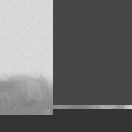
Искусство, живопись и фото
Жанры: Пейзаж, портрет, ню, природа, м