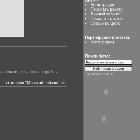
Регистрация
Прислать работу
Личный кабинет
Прислать статью
Статьи по фото
Партнёрские проекты:
Фото форум
Поиск фото:
ны
,
камни
,
горы
,
яхта
,
корабль
Top галереи "PHOTO"
в галерею "Морской пейзаж" >>