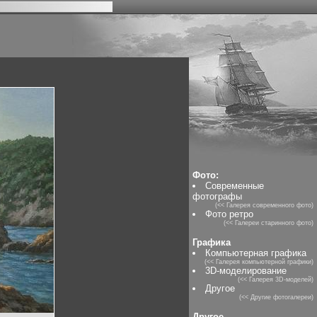
Фото:
Современные
фотографы
(<< Галерея современного фото)
Фото ретро
(<< Галереи старинного фото)
Графика
Компьютерная графика
(<< Галерея компьютерной графики)
3D-моделирование
(<< Галерея 3D-моделей)
Другое
(<< Другие фотогалереи)
Другое