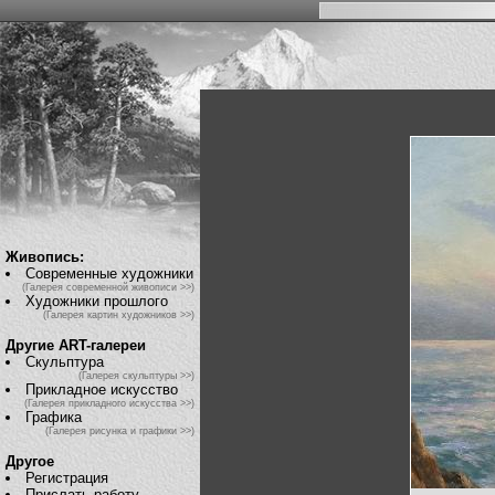
Живопись:
Современные художники
(Галерея современной живописи >>)
Художники прошлого
(Галерея картин художников >>)
Другие ART-галереи
Скульптура
(Галерея скульптуры >>)
Прикладное искусство
(Галерея прикладного искусства >>)
Графика
(Галерея рисунка и графики >>)
Другое
Регистрация
Прислать работу