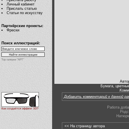
Личный кабинет
Прислать статью
Статьи по искусству
Партнёрские проекты:
Фрески
Поиск иллюстраций:
Top галереи "АРТ"
Авто
Бумага, цветные
Комм
Добавить комментарий к данной р
Работа доба
Как создаётся эффект 3D?
Родс
Натюр
<< На страницу автора