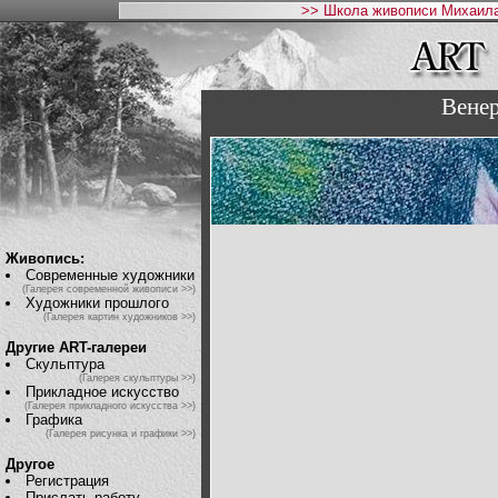
>> Школа живописи Михаила
Вене
Живопись:
Современные художники
(Галерея современной живописи >>)
Художники прошлого
(Галерея картин художников >>)
Другие ART-галереи
Скульптура
(Галерея скульптуры >>)
Прикладное искусство
(Галерея прикладного искусства >>)
Графика
(Галерея рисунка и графики >>)
Другое
Регистрация
Прислать работу