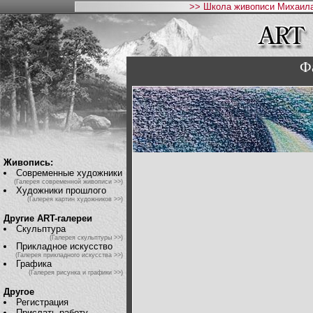
>> Школа живописи Михаила
Ф
Живопись:
Современные художники
(Галерея современной живописи >>)
Художники прошлого
(Галерея картин художников >>)
Другие ART-галереи
Скульптура
(Галерея скульптуры >>)
Прикладное искусство
(Галерея прикладного искусства >>)
Графика
(Галерея рисунка и графики >>)
Другое
Регистрация
Прислать работу