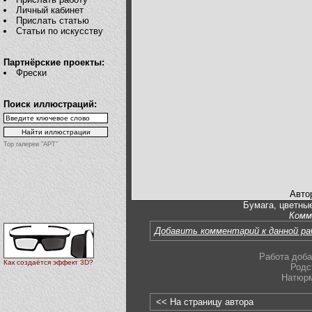
Личный кабинет
Прислать статью
Статьи по искусству
Партнёрские проекты:
Фрески
Поиск иллюстраций:
Top галереи "АРТ"
Авто
Бумага, цветные
Комм
Добавить комментарий к данной р
Работа доба
Как создаётся эффект 3D?
Родс
Натюр
<< На страницу автора