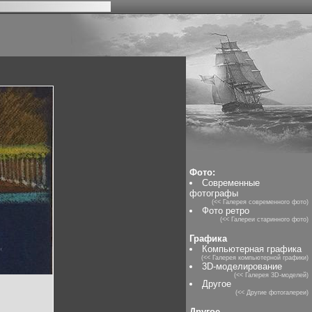
Фото:
Современные
фотографы
(<< Галерея современного фото)
Фото ретро
(<< Галереи старинного фото)
Графика
Компьютерная графика
(<< Галерея компьютерной графики)
3D-моделирование
(<< Галерея 3D-моделей)
Другое
(<< Другие фотогалереи)
Другое