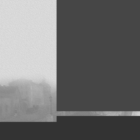
Искусство, живопись и фото
Жанры: Пейзаж, портрет, ню, природа, м