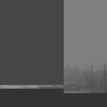
рофессиональных фотографов.
 макро, авто, гламур, фото свадеб и др.