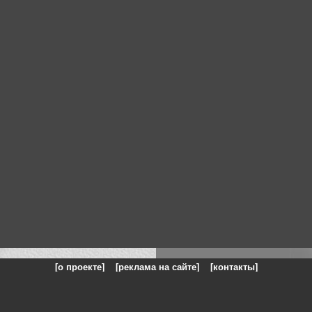
[о проекте]
[реклама на сайте]
[контакты]
: на сайте представлены галереи картин и фотографий художников и п
одели, реклама, панорамы, чёрно белое фото, море, фэнтази, натюрморт,