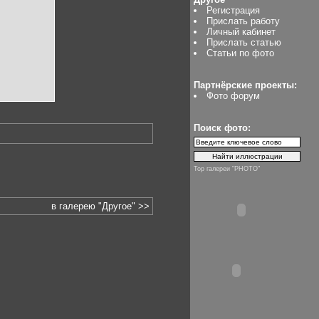
Регистрация
Прислать работу
Личный кабинет
Прислать статью
Статьи по фото
Партнёрские проекты:
Фото форум
Поиск фото:
Top галереи "PHOTO"
в галерею "Другое" >>