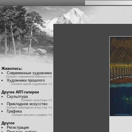
Живопись:
Современные художники
(Галерея современной живописи >>)
Художники прошлого
(Галерея картин художников >>)
Другие ART-галереи
Скульптура
(Галерея скульптуры >>)
Прикладное искусство
(Галерея прикладного искусства >>)
Графика
(Галерея рисунка и графики >>)
Другое
Регистрация
Прислать работу