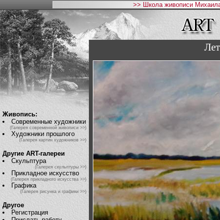
>> Школа живописи Михаила
Лет
Живопись:
Современные художники
(Галерея современной живописи >>)
Художники прошлого
(Галерея картин художников >>)
Другие ART-галереи
Скульптура
(Галерея скульптуры >>)
Прикладное искусство
(Галерея прикладного искусства >>)
Графика
(Галерея рисунка и графики >>)
Другое
Регистрация
Прислать работу