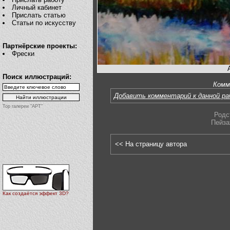
Личный кабинет
Прислать статью
Статьи по искусству
Партнёрские проекты:
Фрески
Поиск иллюстраций:
Комм
Добавить комментарий к данной р
Top галереи "АРТ"
Родс
Пейза
<< На страницу автора
Как создаётся эффект 3D?