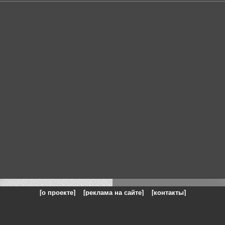
[о проекте]
[реклама на сайте]
[контакты]
: на сайте представлены галереи картин и фотографий художников и п
одели, реклама, панорамы, чёрно белое фото, море, фэнтази, натюрморт,