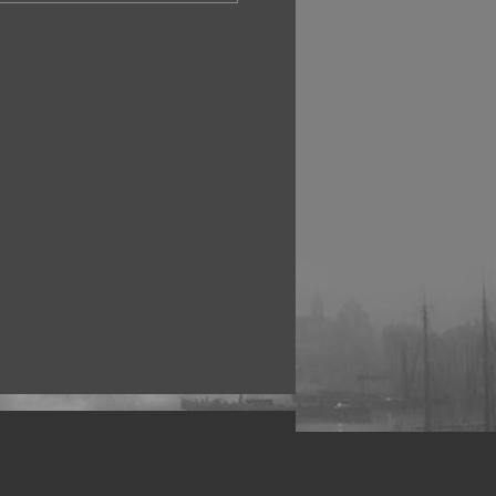
рофессиональных фотографов.
 макро, авто, гламур, фото свадеб и др.