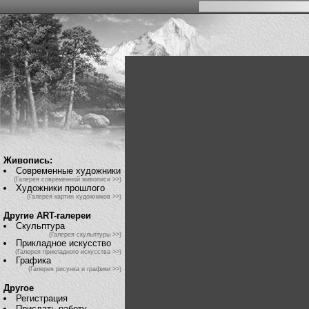
Живопись:
Современные художники
(Галерея современной живописи >>)
Художники прошлого
(Галерея картин художников >>)
Другие ART-галереи
Скульптура
(Галерея скульптуры >>)
Прикладное искусство
(Галерея прикладного искусства >>)
Графика
(Галерея рисунка и графики >>)
Другое
Регистрация
Прислать работу