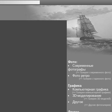
Фото:
Современные
фотографы
(<< Галерея современного фото)
Фото ретро
(<< Галереи старинного фото)
Графика
Компьютерная графика
(<< Галерея компьютерной графики)
3D-моделирование
(<< Галерея 3D-моделей)
Другое
(<< Другие фотогалереи)
Другое