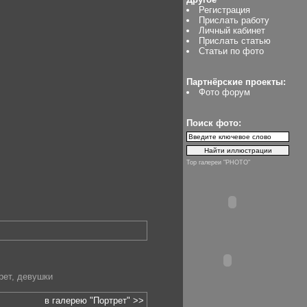
Регистрация
Прислать работу
Личный кабинет
Прислать статью
Статьи по фото
Партнёрские проекты:
Фото форум
Поиск фото:
Top галереи "PHOTO"
рет
,
девушки
в галерею "Портрет" >>