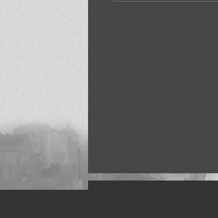
Искусство, живопись и фото
Жанры: Пейзаж, портрет, ню, природа, м