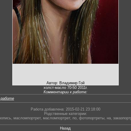
Автор: Владимир Гой
холст-масло 70-50 2011г.
Комментарии к работе:
 работе
Работа добавлена: 2015-02-21 23:18:00
Родственные категории:
вопись
,
масломпортрет
,
масломпортрет
,
по
,
фотопортреты
,
на
,
заказпорт
Назад