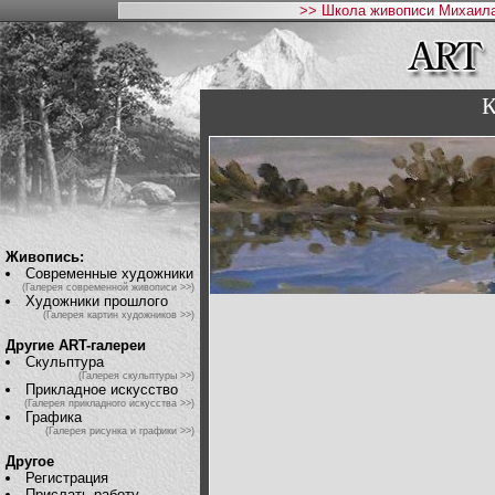
>> Школа живописи Михаила
К
Живопись:
Современные художники
(Галерея современной живописи >>)
Художники прошлого
(Галерея картин художников >>)
Другие ART-галереи
Скульптура
(Галерея скульптуры >>)
Прикладное искусство
(Галерея прикладного искусства >>)
Графика
(Галерея рисунка и графики >>)
Другое
Регистрация
Прислать работу