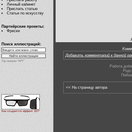
Личный кабинет
Прислать статью
Статьи по искусству
Партнёрские проекты:
Фрески
Поиск иллюстраций:
Комм
Добавить комментарий к данной р
Top галереи "АРТ"
Работа доба
Родс
Пейза
<< На страницу автора
Как создаётся эффект 3D?