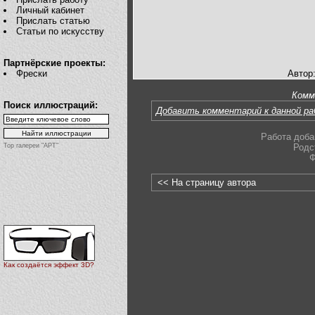
Личный кабинет
Прислать статью
Статьи по искусству
Партнёрские проекты:
Фрески
Автор
Комм
Поиск иллюстраций:
Добавить комментарий к данной р
Работа доба
Top галереи "АРТ"
Родс
Ф
<< На страницу автора
Как создаётся эффект 3D?