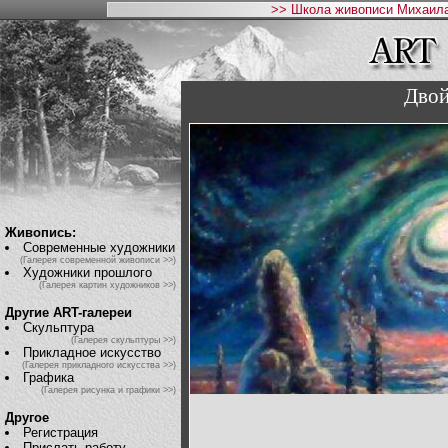
>> Школа живописи Михаила
Двой
Живопись:
Современные художники
(Галерея современной живописи >>)
Художники прошлого
(Галерея картин художников >>)
Другие ART-галереи
Скульптура
(Галерея скульптуры >>)
Прикладное искусство
(Галерея прикладного искусства >>)
Графика
(Галерея рисунка и графики >>)
Другое
Регистрация
Прислать работу