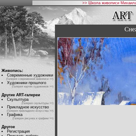
>> Школа живописи Михаила
Сне
Живопись:
Современные художники
(Галерея современной живописи >>)
Художники прошлого
(Галерея картин художников >>)
Другие ART-галереи
Скульптура
(Галерея скульптуры >>)
Прикладное искусство
(Галерея прикладного искусства >>)
Графика
(Галерея рисунка и графики >>)
Другое
Регистрация
Прислать работу