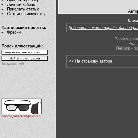
Личный кабинет
Прислать статью
Авто
Статьи по искусству
Комм
Партнёрские проекты:
Добавить комментарий к данной р
Фрески
Работа доба
Родс
Поиск иллюстраций:
Пейзаж - п
<< На страницу автора
Top галереи "АРТ"
Как создаётся эффект 3D?