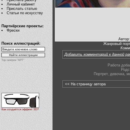
Личный кабинет
Прислать статью
Статьи по искусству
Партнёрские проекты:
Фрески
Автор
Поиск иллюстраций:
Жанровый порт
Комм
Добавить комментарий к данной р
Top галереи "АРТ"
Работа доба
Родс
Портрет
,
девочка
,
м
<< На страницу автора
Как создаётся эффект 3D?