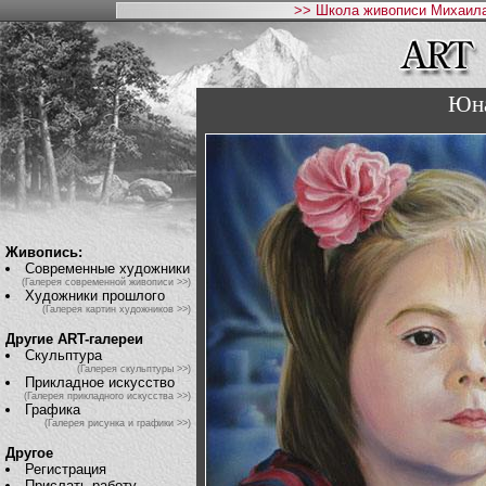
>> Школа живописи Михаила
Юна
Живопись:
Современные художники
(Галерея современной живописи >>)
Художники прошлого
(Галерея картин художников >>)
Другие ART-галереи
Скульптура
(Галерея скульптуры >>)
Прикладное искусство
(Галерея прикладного искусства >>)
Графика
(Галерея рисунка и графики >>)
Другое
Регистрация
Прислать работу