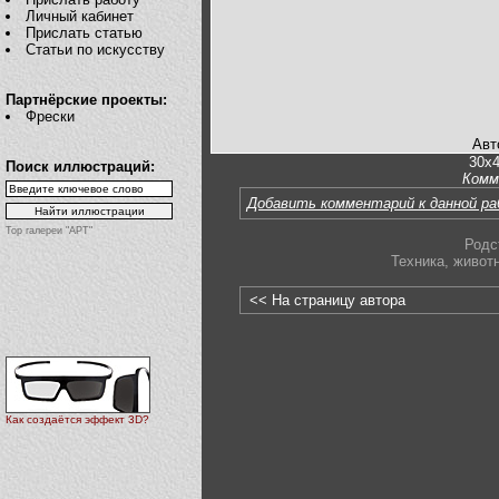
Личный кабинет
Прислать статью
Статьи по искусству
Партнёрские проекты:
Фрески
Авт
30x4
Поиск иллюстраций:
Комм
Добавить комментарий к данной р
Top галереи "АРТ"
Родс
Техника
,
живот
<< На страницу автора
Как создаётся эффект 3D?