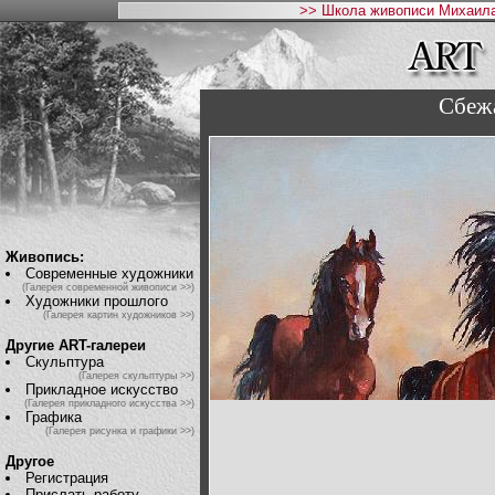
>> Школа живописи Михаила
Сбеж
Живопись:
Современные художники
(Галерея современной живописи >>)
Художники прошлого
(Галерея картин художников >>)
Другие ART-галереи
Скульптура
(Галерея скульптуры >>)
Прикладное искусство
(Галерея прикладного искусства >>)
Графика
(Галерея рисунка и графики >>)
Другое
Регистрация
Прислать работу