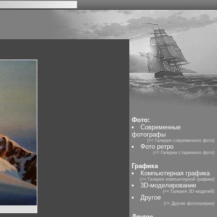
Фото:
Современные
фотографы
(<< Галерея современного фото)
Фото ретро
(<< Галереи старинного фото)
Графика
Компьютерная графика
(<< Галерея компьютерной графики)
3D-моделирование
(<< Галерея 3D-моделей)
Другое
(<< Другие фотогалереи)
Другое