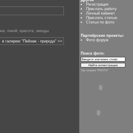
Регистрация
Прислать работу
Личный кабинет
Прислать статью
Статьи по фото
ина
,
покой
,
красота
,
звезды
Партнёрские проекты:
Фото форум
в галерею "Пейзаж - природа" >>
Поиск фото:
Top галереи "PHOTO"