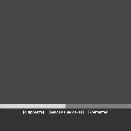
[о проекте]
[реклама на сайте]
[контакты]
: на сайте представлены галереи картин и фотографий художников и п
одели, реклама, панорамы, чёрно белое фото, море, фэнтази, натюрморт,