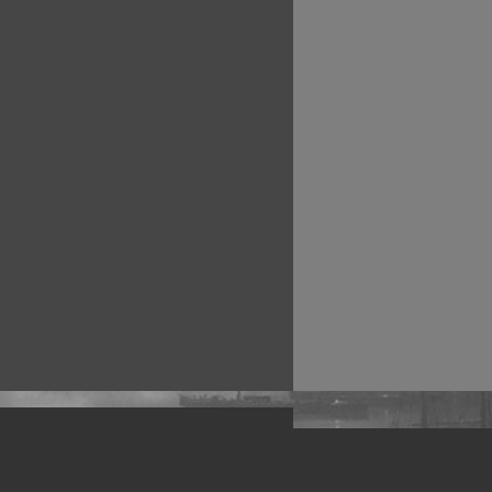
рофессиональных фотографов.
 макро, авто, гламур, фото свадеб и др.