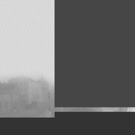
Искусство, живопись и фото
Жанры: Пейзаж, портрет, ню, природа, м