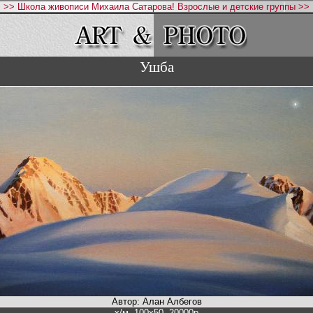
>> Школа живописи Михаила Сатарова! Взрослые и детские группы >>
Ушба
Автор: Алан Албегов
х/м, 100х50, 20000р