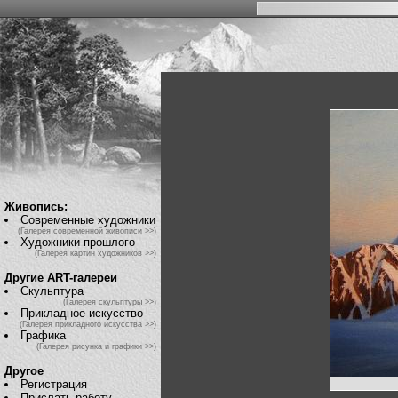
Живопись:
Современные художники
(Галерея современной живописи >>)
Художники прошлого
(Галерея картин художников >>)
Другие ART-галереи
Скульптура
(Галерея скульптуры >>)
Прикладное искусство
(Галерея прикладного искусства >>)
Графика
(Галерея рисунка и графики >>)
Другое
Регистрация
Прислать работу